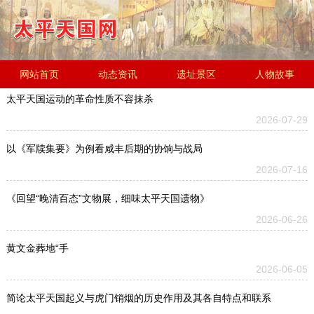
网站首页
动态资讯
遗址景区
人物故事
太平天国运动的革命性质不容抹杀
历史文化
金田起义研究会
遗址简介
2026-07-29
以《军牍集要》为例看咸丰后期的协饷与战局
2026-07-16
《回望“晚清百态”文物展，细味太平天国遗物》
2026-06-26
黄文金葬地“手
2026-06-05
简论太平天国起义与虎门销烟的历史作用及其各自特点和联系