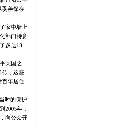
以妥善保存
开了家中墙上
化部门特意
了多达18
太平天国之
口传，
这座
后百年居住
当时的保护
2005年，
，向公众开