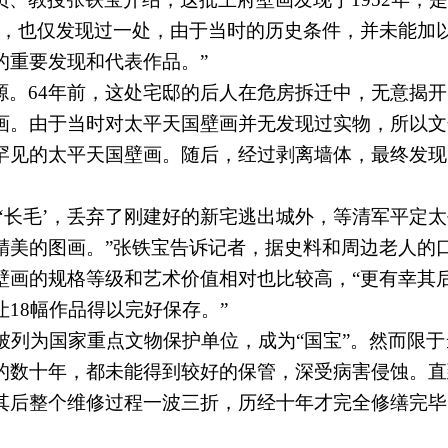
前，也仅发现过一处，由于当时的历史条件，并未能加
的重要发现和代表作品。”
源。64年前，这处宅邸的后人在危房拆迁中，无意揭
画。
由于当时对太平天国壁画并无发现过实物，所以文
罕见的太平天国壁画。
随后，经过剥离墙体，最终发现
‘长毛’，丢弃了刚建好的新宅逃出城外，等清军平定
精美的图画。”张铁宝告诉记者，据史料和周边老人的
壁画的规格等级和艺术价值相对也比较高
，“更有幸其
18幅作品得以完好保存。”
被列为国家重点文物保护单位，成为“国宝”。
然而限于
数十年，都未能得到较好的保管，深受病害侵蚀。直到
其后整个维修过程一波三折，历经十年才完全修缮完毕