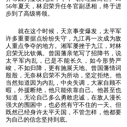
56年夏天，林启荣升任冬官副丞相，终于进
步到了高级将领。
就在这个时候，天京事变爆发，太平军
许多重要据点纷纷失守，九江再一次成为敌
人重点争夺的地方。湘军屡挫于九江，对林
启荣无比钦佩。曾国藩亲笔写了招降书，说
太平军内乱，已是不能长久，如今形势严
峻，不如归降，更有施展天地。曾国藩情词
殷殷，无奈林启荣不为所动，坚定拒绝。他
当然知道因为内乱，中央失调，大家自顾不
暇，外援断绝，他只能依靠自己。他甚至也
知道，无论自己多么勇敢忠诚，在敌人漫长
强大的围困中，也必然有守不住的一天。但
既然已经身许太平天国，不管怎样，他都要
为自己的信念坚持到底。