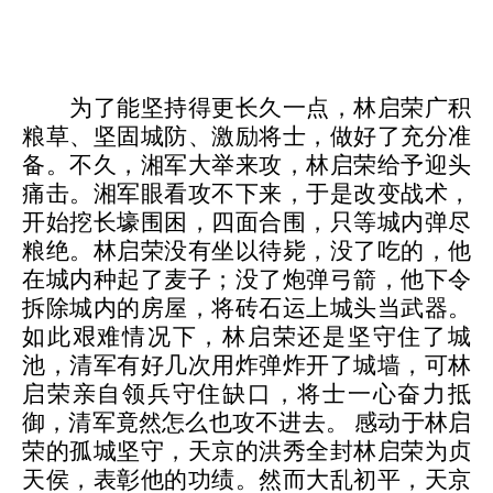
为了能坚持得更长久一点，林启荣广积
粮草、坚固城防、激励将士，做好了充分准
备。不久，湘军大举来攻，林启荣给予迎头
痛击。湘军眼看攻不下来，于是改变战术，
开始挖长壕围困，四面合围，只等城内弹尽
粮绝。林启荣没有坐以待毙，没了吃的，他
在城内种起了麦子；没了炮弹弓箭，他下令
拆除城内的房屋，将砖石运上城头当武器。
如此艰难情况下，林启荣还是坚守住了城
池，清军有好几次用炸弹炸开了城墙，可林
启荣亲自领兵守住缺口，将士一心奋力抵
御，清军竟然怎么也攻不进去。
感动于林启
荣的孤城坚守，天京的洪秀全封林启荣为贞
天侯，表彰他的功绩。然而大乱初平，天京