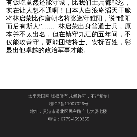
有饭吃竟然还能守城，比我们士兵都能忍，
实在让人想不通啊！日本人白浪庵滔天干脆
将林启荣比作唐朝名将张巡守睢阳，说
“睢阳
而后有斯人”…… 林启荣出身普通士兵，原
本并不太出名，但在镇守九江的五年间，不
仅能攻善守，更能团结将士、安抚百姓，彰
显出他卓越的政治军事才能。
太平天国网 版权所有 未经许可，不得复制!
桂ICP备11007026号
地址：贵港市港北区民主路广电大厦七楼
电话：0775-4599355