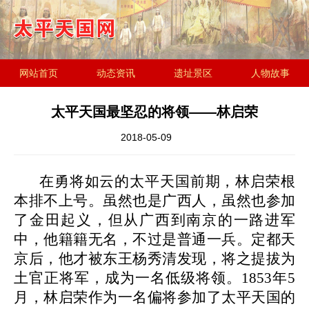
网站首页
动态资讯
遗址景区
人物故事
历史文化
金田起义研究会
遗址简介
太平天国最坚忍的将领——林启荣
2018-05-09
在勇将如云的太平天国前期，林启荣根
本排不上号。虽然也是广西人，虽然也参加
了金田起义，但从广西到南京的一路进军
中，他籍籍无名，不过是普通一兵。定都天
京后，他才被东王杨秀清发现，将之提拔为
土官正将军，成为一名低级将领。
1853年5
月，林启荣作为一名偏将参加了太平天国的