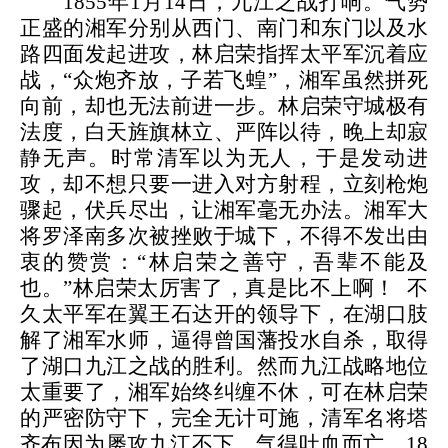
1855年1月14日，九江之战打响。气势
正盛的湘军分别从西门、南门和东门以及水
路四面发起进攻，林启荣指挥太平军沉着应
战，“众炮齐放，子若飞蝗”，湘军虽然拼死
向前，却也无法前进一步。林启荣守城极有
法度，白天旌旗林立、严阵以待，晚上却寂
静无声。时常清军以为无人，于是发动进
攻，却不想只要一进入对方射程，立刻枪炮
骤起，伏兵尽出，让湘军毫无办法。湘军大
将罗泽南多次被挫败于城下，不得不发出由
衷的赞赏：“林启荣之善守，吾辈不能及
也。”林启荣太厉害了，真是比不上啊！ 不
久太平军在翼王石达开的领导下，在湖口肢
解了湘军水师，逼得曾国藩投水自杀，取得
了湖口九江之战的胜利。然而九江战略地位
太重要了，湘军始终纠缠不休，可在林启荣
的严密防守下，完全无计可施，清军名将塔
齐布因为屡攻九江不下，气得吐血而亡。18