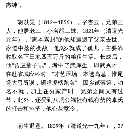
杰绅
。
”
胡以晃（
），字杏云，兄弟三
1812—1856
人，他居老二，小名胡二妹。
年（清道光
1821
元年），
家本素封
的他却遭遇了父亲去世、
“
”
家道中落的变故，他
岁就成了孤儿，主要靠
9
收取名下田地四五万斤的粮租生活。长成后，
他
曾应童子试
，考中了武庠生，即武秀才。
“
”
在赴省城应科时，
才艺压场，本选高魁，惟尾
“
场大弓所误，顿虚虎榜题名
。因乡试落第，功
”
名不就，加上在分家产时，兄弟之间又有过
节，此外，还受到八垌公福社有钱有势的卓氏
的打击和排挤，他心灰意冷，
萌生退意。
年（清道光十九年），
1839
27