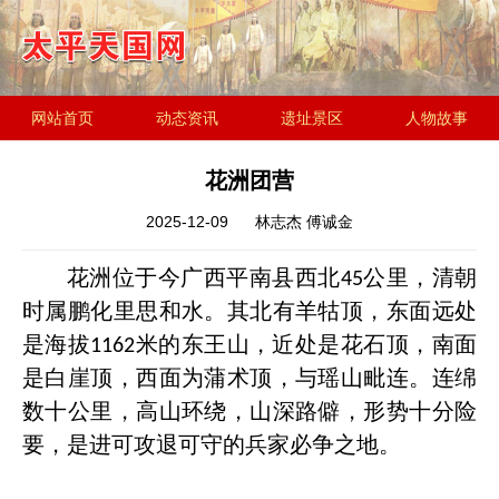
网站首页
动态资讯
遗址景区
人物故事
历史文化
金田起义研究会
遗址简介
花洲团营
2025-12-09
林志杰 傅诚金
花洲位于今广西平南县西北
公里，清朝
45
时属鹏化里思和水。其北有羊牯顶，东面远处
是海拔
米的东王山，近处是花石顶，南面
1162
是白崖顶，西面为蒲术顶，与瑶山毗连。连绵
数十公里，高山环绕，山深路僻，形势十分险
要，是进可攻退可守的兵家必争之地。