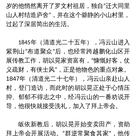
岁的他悄然离开了罗文村祖居，独自
迁大同里
“
山人村结造庐舍
，并在这个僻静的小山村里，
”
过起了深居简出的生活。
年（清道光二十五年），冯云山进入
1845
紫荆山
布道聚众
后，也经常跨越鹏化山区开
“
”
展传教工作，胡以晃家资富有，
慷慨好客，仗
“
义疏财，有侠士风
，正是他物
色的重点对象。
”
1847
年
（
清道光二十七年
），
冯云山亲赴山人
村
，
登门造访
，
而此时的胡以晃正处于心情压
抑、郁郁不得志之中
，
经冯云山的一番劝说开
导
，
他很快就接受洗礼
，
加入了拜上帝会。
皈依新教后
，
胡以晃开始变卖田产
，
资助
拜上
帝会开展活动。
群逆常聚食其家
，他传
“
”