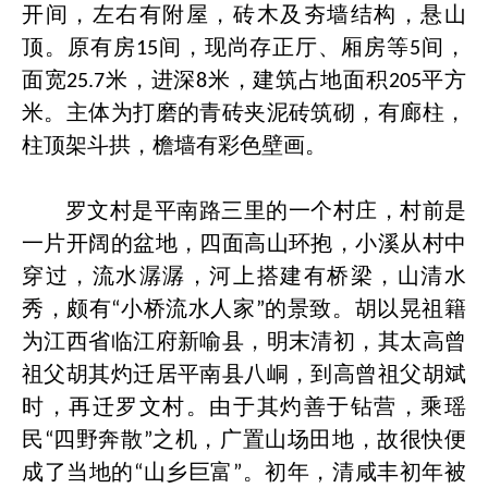
开间，左右有附屋，砖木及夯墙结构，悬山
顶。原有房
间，现尚存正厅、厢房等
间，
15
5
面宽
米，进深
米，建筑占地面积
平方
25.7
8
205
米。主体为打磨的青砖夹泥砖筑砌，有廊柱，
柱顶架斗拱，檐墙有彩色壁画。
罗文村是平南路三里的一个村庄，村前是
一片开阔的盆地，四面高山环抱，小溪从村中
穿过，流水潺潺，河上搭建有桥梁，山清水
秀，颇有
小桥流水人家
的景致。胡以晃祖籍
“
”
为江西省临江府新喻县，明末清初，其太高曾
祖父胡其灼迁居平南县八峒，到高曾祖父胡斌
时，再迁罗文村。由于其灼善于钻营，乘瑶
民
四野奔散
之机，广置山场田地，故很快便
“
”
成了当地的
山乡巨富
。初年，清咸丰初年被
“
”