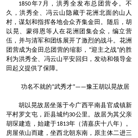
年
月，洪秀全发布总团营令。不
1850
7
久，洪秀全、冯云山隐藏于花洲北面的山人
村，谋划和指挥各地会众齐集金田。随后，胡
以晃、蒙得恩等人在花洲团集会众，编立营
伍，并与清军和团练展开了激烈的战斗。花洲
团营成为金田总团营的缩影，
迎主之战
的胜
“
”
利为洪秀全、冯云山平安回归，发动和领导金
田起义提供了保障。
功名不就的
武秀才
豫王胡以晃故居
“
”——
胡以晃故居坐落于今广西平南县官成镇新
平村罗文屯，距县城约
公里。故居为其父亲
30
胡琛建造，始建于
年（清嘉庆十八年）。
1813
房屋依山而建，坐西北朝东南，原主体二进三