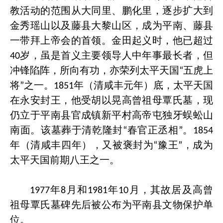
教活动的范围从大同里、鹏化里，逐步扩大到
金秀瑶山以及藤县大黎山区，成为平南、藤县
一带拜上帝会的首领。金田起义时，他已超过
岁，虽是首义主要领导人中年事最长者，但
40
冲锋陷阵，所向有功，亦荣列太平天国
五虎上
“
将
之一。
年（清咸丰元年）底，太平天国
”
1851
在永安封王，他受胡以晃高曾祖母覃氏墓，现
仍立于平南县官成镇新平村高帝屯独牙蜈蚣山
南面。该墓葬于清乾隆封
春官正丞相
。
“
”
1854
年（清咸丰四年），又被褒封为
豫王
，成为
“
”
太平天国前期八王之一。
年
月和
年
月，其故居及高曾
1977
8
1981
10
祖母覃氏墓碑先后被公布为平南县文物保护单
位。