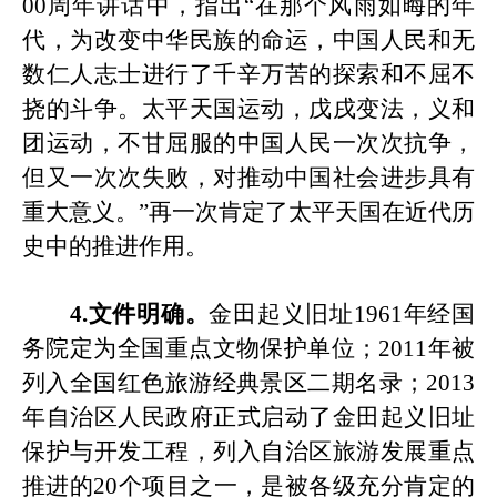
00周年讲话中，指出“在那个风雨如晦的年
代，为改变中华民族的命运，中国人民和无
数仁人志士进行了千辛万苦的探索和不屈不
挠的斗争。太平天国运动，戊戌变法，义和
团运动，不甘屈服的中国人民一次次抗争，
但又一次次失败，对推动中国社会进步具有
重大意义。”再一次肯定了太平天国在近代历
史中的推进作用。
4.文件明确。
金田起义旧址
1961年经国
务院定为全国重点文物保护单位；2011年被
列入全国红色旅游经典景区二期名录；2013
年自治区人民政府正式启动了金田起义
旧
址
保护与开发工程，列入自治区旅游发展重点
推进的
20个项目之一，是被各级充分肯定的