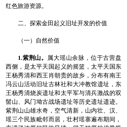
红色旅游资源。
二、探索金田起义
旧
址开发的价值
（一）自然价值
1.紫荆山。
属大瑶山余脉，位于古营盘
西侧，是太平天国起义的摇篮，太平天国东
王杨秀清和西王肖朝贵的故乡，分布有
南王
冯云山活动旧址古林社和大冲教馆遗址
，
东
王杨秀清
烧炭遗址和太平军与清兵激战的双
髻山、
风门坳古战场遗址等历史遗址
遗迹
。
紫荆山山雄水奇，空气清新，山内壮、汉、
瑶三个民族毗邻而居，壮村瑶寨遍布期间，