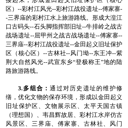
接起来，形成
金田起义旧址保护区
（核心
区）
--
彩村江风光
--
彩村江战役遗址
--
傅家寨
-
-
三界庙的彩村江水上旅游路线
。形成
大湟江
口古码头
--
石头脚指挥部旧址
--
牛排岭之战古
战场遗址
--
屈甲州之战古战场遗址
--
傅家寨
--
三界庙
--
彩村江战役遗址
--
金田起义旧址保护
区
（核心区）
--
古林社
--
风门坳
--
东王冲
--
紫
荆大自然风光
--
武宣
东乡
“登极称王”地
的陆
路旅游路线。
3.多组合：
通过对历史遗址的维护修
缮，优化文物的保存环境，形成以
金田起义
旧
址
保护区
、文物展示区、太平天国古镇
（理想国）、韦昌辉故居、彩村江水岸仿古
风景区、三界庙、傅家寨、古林社、风门