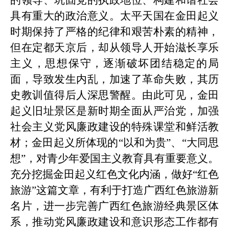
的领导、巩固党的执政地位、构建和谐社会
具有重大的政治意义。太平天国在金田起义
时期保持了严格的纪律和艰苦朴素的精神，
但在定都天京后，却从领导人开始滋长享乐
主义，思想保守，逐渐破坏团结稳定的局
面，导致发生内乱，加速了革命失败，其历
史教训值得后人深思警醒。由此可见，金田
起义
旧
址景区是新时期全面从严治党，加强
社会主义党风廉政建设的特殊课堂和鲜活教
材；
金田起义
所体现的
“以和为贵”、“大同思
想”，对青少年爱国主义教育具有重要意义。
充分挖掘金田起义红色文化内涵，做好“红色
旅游”这篇文章，有利于打造广西红色旅游新
名片，进一步完善广西红色旅游经典景区体
系，推动党风廉政建设和意识形态工作
都有