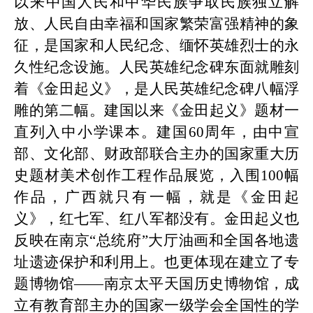
以来中国人民和中华民族争取民族独立解
放、人民自由幸福和国家繁荣富强精神的象
征，是国家和人民纪念、缅怀英雄烈士的永
久性纪念设施。
人民英雄纪念碑东面就雕刻
着
《
金田起义
》，是
人民英雄纪念碑
八幅
浮
雕
的第二幅。建国以来《金田起义》题材一
直列入中小学课本。
建国
60周年，
由中宣
部、文化部、财政部联合主办的国家重大历
史题材美术创作工程作品展览，入围
100幅
作品
，广西就只有一幅，就是
《
金田起
义
》
，红七军、红八军都没有。
金田起义也
反映在南京
“总统府”大厅油画
和全国各地遗
址遗迹保护和利用上。也更体现在建立了专
题博物馆
——南京
太平天国历史博物馆，成
立有教育部主办的
国家一级学会
全国性的学