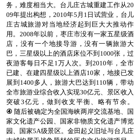
务，难度相当大。台儿庄古城重建工作从20
09年提出构想，2010年5月1日试营业，台儿
庄古城
旅
游对当地经济起到巨大大推动作
用。
2008年以前，枣庄市没有一家五星级酒
店，没有一个地接导游，没有一辆旅游大
巴，三星级以上的酒店床位不到1000张，过
夜游客每
日
不足
1万人次。到2010年，全市
已建、在建四星级以上酒店10家，地接已发
展到1400多人，旅游大巴达到110辆，带动
全市旅游业综合收入实现30亿元、景区收入
突破3亿元，做到收支平衡、略有节余。
④
随后被确定为全国海峡两岸交流基地、国
家文化遗产公园、国家非物质文化遗产博览
园、国家
5A级景区。金田起义
旧
址与台儿庄