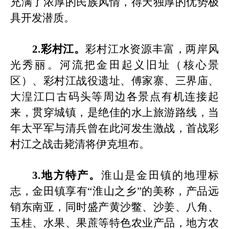
充满了浓厚的民族风情，得天独厚的优势极
具开发潜质。
2.彩村江。
彩村江水资源丰富，两岸风
光秀丽。河流把
金田起义旧址
（核心景
区）、彩村江战役遗址、傅家寨、三界庙、
大湟江口古码头等周边各景点有机连接起
来，贯穿城镇，是绝佳的水上旅游路线，当
年太平军与清兵曾在此河发生激战
，首战
彩
村江
之战击毙清将伊克坦布
。
3.地方特产。
淮山是金田镇的地理标
志，
金田镇享有
“淮山之乡”的美称，产品远
销东南亚，同时盛产黄沙鳖、沙姜、八角、
玉桂、水果、
果蔗等特色农业产品，地方农