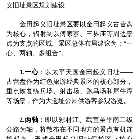
义旧址景区规划建设
金田起义
旧
址景区要以金田起义
古
营盘
为核心，辐射到以傅家寨、三界庙等周边景
点为支点的区域。景区总体布局建议为：
“一
心、两轴、多组合”。
1.一心
：以太平天国金田起义旧址
——
古营盘作为红色旅游经典景区的核心部分，
重点恢复练兵场、射击场、跑马场和犀牛潭
等场景，作为大遗址公园供游客参观游览。
2.两轴：
即以彩村江、武宣至平南二级
公路为轴，将散布在不同地方的景
点
有机连