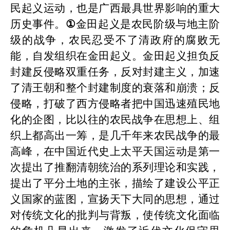
民起义运动，也是广西最具世界影响的重大
历史事件。
①
金田起义是农民阶级与地主阶
级的战争，农民忍受不了清
政府
的腐败无
能，自发组织在金田起义。金田起义担
负
反
封建反侵略双重任务，反对封建主义，
加速
了清王朝和整个封建制度的衰落和崩溃
；反
侵略，打破了西方侵略者把中国迅速殖民地
化的企图
，
比以往的农民战争在思想上、组
织上都高出一筹，是几千年来农民战争的最
高峰，在中国近代史上太平天国运动是第一
次提出了推翻清朝统治的系列理论和实践，
提出了平分
土地的主张，描绘了建设公平正
义国家的蓝图，宣扬天下大同的思想，通过
对传统文化的批判与背叛，使传统文化面临