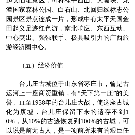
起义旧址景区，可将桂平西山、大藤峡、龙
潭国家森林公园、白石山、北回归线标志公
园景区景点连成一片，形成中有太平天国金
田起义足迹红色游，南北响应、东西互动、
中心突出、强强联手、极具吸引力的
广西
旅
游经济圈
中心
。
（五）经济价值
台儿庄古城位于山东省枣庄市，曾是古
运河上一座
商
贸重镇，有
“天下第一庄”的美
誉。直至1938年的台儿庄大战，使这座古城
化为废墟，台儿庄保留下来的遗存不到1
0%，从10%的古迹恢复到100%的古城，可
以说是前无古人，是一项前所未有的艰巨任