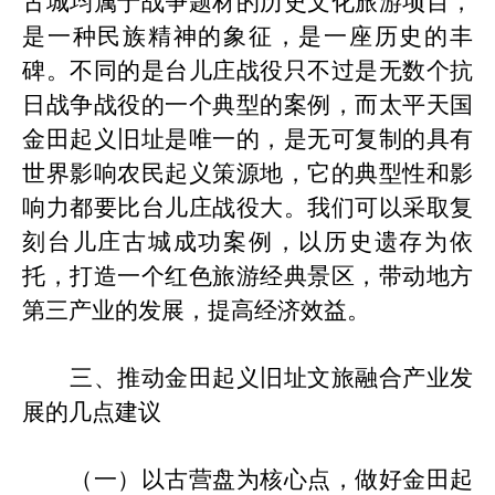
古城均属于战争题材的历史文化
旅游项目
，
是一种民族精神的象征，是一座历史的丰
碑
。不同的是
台儿庄
战役只不过是无数个抗
日战争战役的一个典型的案例，而太平天国
金田起义旧址是唯一的，是无可复制的具有
世界影响农民起义策源地，它的典型性和影
响力都要比
台儿庄
战役大。我们
可以采取复
刻台儿庄古城成功案例，以历史遗存为依
托，打造一个
红色
旅游
经典
景区，
带动地方
第三产业的发展，
提高经济效益。
三、推动金田起义
旧
址文旅融合产业发
展的几点建议
（一）以古营盘为核心点，做好金田起