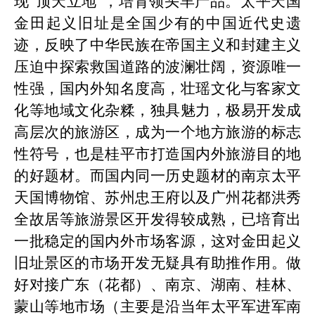
现“顶天立地”，培育领头羊产品。太平天国
金田起义
旧
址是全国少有的中国近代史遗
迹，反映了中华民族在帝国主义和封建主义
压迫中探索救国道路的波澜壮阔，资源唯一
性强，国内外知名度高，壮瑶文化与客家文
化等地域文化杂糅，独具魅力，极易开发成
高层次的旅游区，成为一个地方旅游的标志
性符号，也是
桂平
市打造国内外旅游目的地
的好题材。而国内同一历史题材的南京太平
天国博物馆、苏州忠王府以及广州花都洪秀
全故居等旅游景区开发得较成熟，已培育出
一批稳定的国内外市场客源，这对金田起义
旧
址景区的市场开发无疑具有助推作用。做
好对接广东（花都）、南京、湖南、桂林、
蒙山等地市场（主要是沿当年太平军进军南