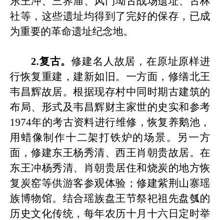
东王冲、三界庙、风门坳古战场遗址、古林
社等，这些遗址均得到了完好的保存，已成
为重要的革命遗址纪念地。
2.复古。
修建名人故居，在原址原样进
行恢复重建，建新如旧。一方面，修缮北王
韦昌辉故居。根据现存村中同时期古建筑的
布局、形式及韦昌辉财主家世的史实和参考
1974年的考古资料进行维修，恢复养鹅池，
用蜡像制作十二架打铁炉的场景。另一方
面，修建东王杨秀清、西王肖朝贵故居。在
东王冲杨秀清、肖朝贵居住和烧炭的地方恢
复炭窑等供游客参观体验；修建紫荆山寨瑶
族
博物馆。结合瑶族盘王节祭祀祖先盘瓠的
历史文化传统，每年农历十月十六日定时举