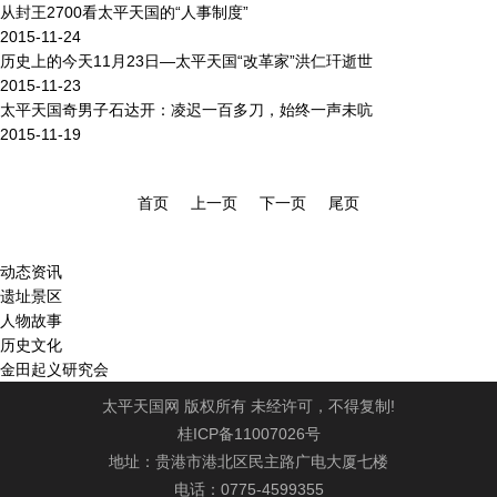
从封王2700看太平天国的“人事制度”
2015-11-24
历史上的今天11月23日—太平天国“改革家”洪仁玕逝世
2015-11-23
太平天国奇男子石达开：凌迟一百多刀，始终一声未吭
2015-11-19
首页
上一页
下一页
尾页
动态资讯
遗址景区
人物故事
历史文化
金田起义研究会
太平天国网 版权所有 未经许可，不得复制!
桂ICP备11007026号
地址：贵港市港北区民主路广电大厦七楼
电话：0775-4599355