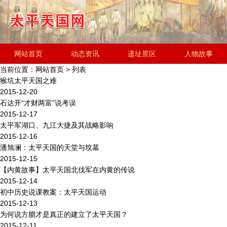
网站首页
动态资讯
遗址景区
人物故事
当前位置：
网站首页
> 列表
历史文化
金田起义研究会
遗址简介
猴坑太平天国之难
2015-12-20
石达开“才财两富”说考误
2015-12-17
太平军湖口、九江大捷及其战略影响
2015-12-16
潘旭澜：太平天国的天堂与坟墓
2015-12-15
【内黄故事】太平天国北伐军在内黄的传说
2015-12-14
初中历史说课教案：太平天国运动
2015-12-13
为何说方腊才是真正的建立了太平天国？
2015-12-11