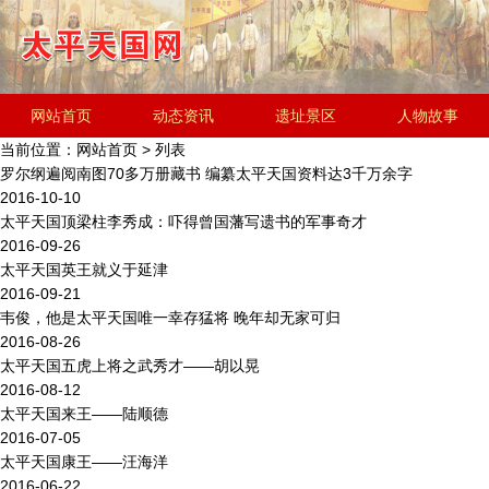
网站首页
动态资讯
遗址景区
人物故事
当前位置：
网站首页
> 列表
历史文化
金田起义研究会
遗址简介
罗尔纲遍阅南图70多万册藏书 编纂太平天国资料达3千万余字
2016-10-10
太平天国顶梁柱李秀成：吓得曾国藩写遗书的军事奇才
2016-09-26
太平天国英王就义于延津
2016-09-21
韦俊，他是太平天国唯一幸存猛将 晚年却无家可归
2016-08-26
太平天国五虎上将之武秀才——胡以晃
2016-08-12
太平天国来王——陆顺德
2016-07-05
太平天国康王——汪海洋
2016-06-22